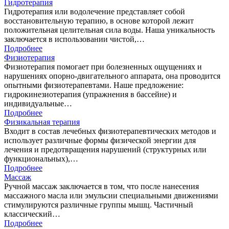
Гидротерапия
Гидротерапия или водолечение представляет собой
восстановительную терапию, в основе которой лежит
положительная целительная сила воды. Наша уникальность
заключается в использовании чистой,…
Подробнее
Физиотерапия
Физиотерапия помогает при болезненных ощущениях и
нарушениях опорно-двигательного аппарата, она проводится
опытными физиотерапевтами. Наше предложение:
гидрокинезиотерапия (упражнения в бассейне) и
индивидуальные…
Подробнее
Физикальная терапия
Входит в состав лечебных физиотерапевтических методов и
использует различные формы физической энергии для
лечения и предотвращения нарушений (структурных или
функциональных),…
Подробнее
Массаж
Ручной массаж заключается в том, что после нанесения
массажного масла или эмульсии специальными движениями
стимулируются различные группы мышц. Частичный
классический…
Подробнее