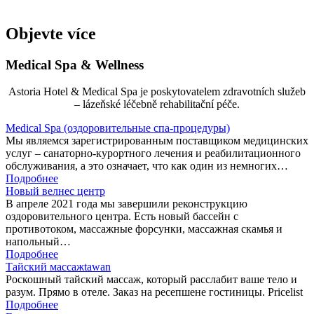
Objevte více
Medical Spa & Wellness
Astoria Hotel & Medical Spa je poskytovatelem zdravotních služeb
– lázeňské léčebně rehabilitační péče.
Medical Spa (оздоровительные спа-процедуры)
Мы являемся зарегистрированным поставщиком медицинских
услуг – санаторно-курортного лечения и реабилитационного
обслуживания, а это означает, что как один из немногих…
Подробнее
Новый велнес центр
В апреле 2021 года мы завершили реконструкцию
оздоровительного центра. Есть новый бассейн с
противотоком, массажные форсунки, массажная скамья и
напольный…
Подробнее
Тайский массажtawan
Роскошный тайский массаж, который расслабит ваше тело и
разум. Прямо в отеле. Заказ на ресепшене гостиницы. Pricelist
Подробнее