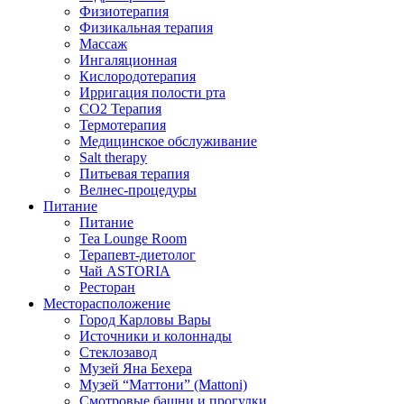
Физиотерапия
Физикальная терапия
Массаж
Ингаляционная
Кислородотерапия
Ирригация полости рта
CO2 Терапия
Термотерапия
Медицинское обслуживание
Salt therapy
Питьевая терапия
Велнес-процедуры
Питание
Питание
Tea Lounge Room
Терапевт-диетолог
Чай ASTORIA
Ресторан
Месторасположение
Город Карловы Вары
Источники и колоннады
Стеклозавод
Музей Яна Бехера
Музей “Маттони” (Mattoni)
Смотровые башни и прогулки