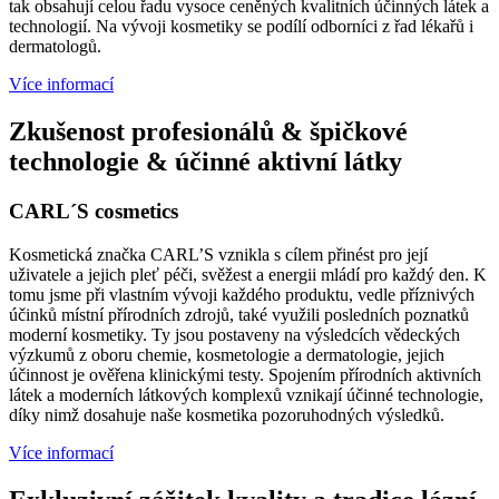
tak obsahují celou řadu vysoce ceněných kvalitních účinných látek a
technologií. Na vývoji kosmetiky se podílí odborníci z řad lékařů i
dermatologů.
Více informací
Zkušenost profesionálů & špičkové
technologie & účinné aktivní látky
CARL´S cosmetics
Kosmetická značka CARL’S vznikla s cílem přinést pro její
uživatele a jejich pleť péči, svěžest a energii mládí pro každý den. K
tomu jsme při vlastním vývoji každého produktu, vedle příznivých
účinků místní přírodních zdrojů, také využili posledních poznatků
moderní kosmetiky. Ty jsou postaveny na výsledcích vědeckých
výzkumů z oboru chemie, kosmetologie a dermatologie, jejich
účinnost je ověřena klinickými testy. Spojením přírodních aktivních
látek a moderních látkových komplexů vznikají účinné technologie,
díky nimž dosahuje naše kosmetika pozoruhodných výsledků.
Více informací