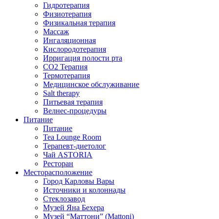
Гидротерапия
Физиотерапия
Физикальная терапия
Массаж
Ингаляционная
Кислородотерапия
Ирригация полости рта
CO2 Терапия
Термотерапия
Медицинское обслуживание
Salt therapy
Питьевая терапия
Велнес-процедуры
Питание
Питание
Tea Lounge Room
Терапевт-диетолог
Чай ASTORIA
Ресторан
Месторасположение
Город Карловы Вары
Источники и колоннады
Стеклозавод
Музей Яна Бехера
Музей “Маттони” (Mattoni)