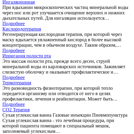
Ингаляционная
При вдыхании микроскопических частиц минеральной воды
через нос или рот улучшается очищение верхних и нижних
дыхательных путей. Для ингаляции используется…
Подробнее
Кислородотерапия
Регенерирующая кислородная терапия, при которой через
маску вдыхается увлажненный кислород в более высокой
концентрации, чем в обычном воздухе. Таким образом,…
Подробнее
Ирригация полости рта
Это массаж полости рта, прежде всего десен, струей
минеральной воды из карловарских источников. Заживляет
слизистую оболочку и оказывает профилактическое и…
Подробнее
Термотерапия
Это разновидность физиотерапии, при которой тепло
передается организму или отводится от него в целях
профилактики, лечения и реабилитации. Может быть…
Подробнее
CO2 Терапия
Сухая углекислая ванна Газовые инъекции Пневмопунктура
Сухая углекислая ванна - это лечебная процедура, при
которой пациента помещают в специальный мешок,
заполняемый углекислым…