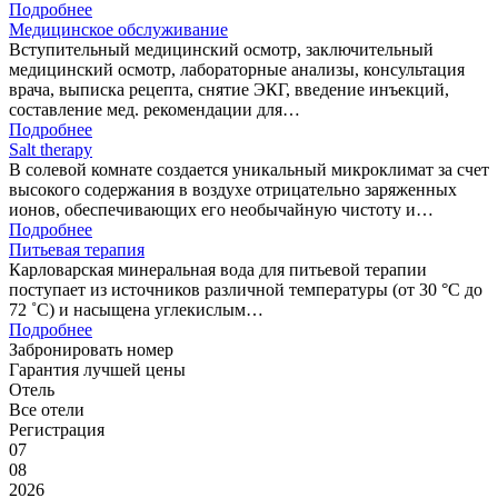
Подробнее
Медицинское обслуживание
Вступительный медицинский осмотр, заключительный
медицинский осмотр, лабораторные анализы, консультация
врача, выписка рецепта, снятие ЭКГ, введение инъекций,
составление мед. рекомендации для…
Подробнее
Salt therapy
В солевой комнате создается уникальный микроклимат за счет
высокого содержания в воздухе отрицательно заряженных
ионов, обеспечивающих его необычайную чистоту и…
Подробнее
Питьевая терапия
Карловарская минеральная вода для питьевой терапии
поступает из источников различной температуры (от 30 °C до
72 ˚C) и насыщена углекислым…
Подробнее
Забронировать номер
Гарантия лучшей цены
Отель
Все отели
Регистрация
07
08
2026