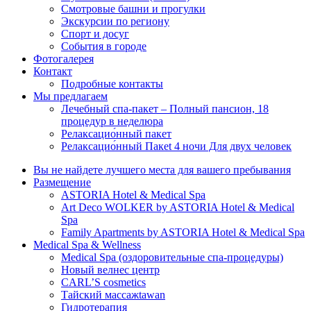
Смотровые башни и прогулки
Экскурсии по региону
Спорт и досуг
События в городе
Фотогалерея
Контакт
Подробные контакты
Мы предлагаем
Лечебный спа-пакет – Полный пансион, 18
процедур в неделюpa
Релаксацио́нный пакет
Релаксацио́нный Пакеt 4 ночи Для двух человек
Вы не найдете лучшего места для вашего пребывания
Размещение
ASTORIA Hotel & Medical Spa
Art Deco WOLKER by ASTORIA Hotel & Medical
Spa
Family Apartments by ASTORIA Hotel & Medical Spa
Medical Spa & Wellness
Medical Spa (оздоровительные спа-процедуры)
Новый велнес центр
CARL’S cosmetics
Тайский массажtawan
Гидротерапия