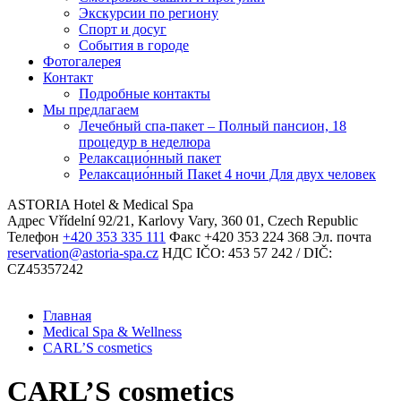
Экскурсии по региону
Спорт и досуг
События в городе
Фотогалерея
Контакт
Подробные контакты
Мы предлагаем
Лечебный спа-пакет – Полный пансион, 18
процедур в неделюpa
Релаксацио́нный пакет
Релаксацио́нный Пакеt 4 ночи Для двух человек
ASTORIA Hotel & Medical Spa
Адрес
Vřídelní 92/21, Karlovy Vary, 360 01, Czech Republic
Телефон
+420 353 335 111
Факс
+420 353 224 368
Эл. почта
reservation@astoria-spa.cz
НДС
IČO: 453 57 242 / DIČ:
CZ45357242
Главная
Medical Spa & Wellness
CARL’S cosmetics
CARL’S cosmetics