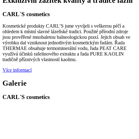
Exkluzivní zážitek kvality a tradice lázní
CARL´S cosmetics
Kosmetické produkty CARL’S jsme vyvíjeli s veškerou péčí a
ohledem k místní slavné lázeňské tradici. Použité přírodní zdroje
jsou prověřené mnohaletou balneologickou praxí. Jejich obsah ve
výrobku dal vzniknout jednotlivým kosmetickým řadám. Řada
THERMAE obsahuje termominerální vodu, řada PEAT CARE
využívá účinků rašelinového extraktu a řada PURE KAOLIN
tradičně příznivých vlastností kaolinu.
Více informací
Galerie
CARL´S cosmetics