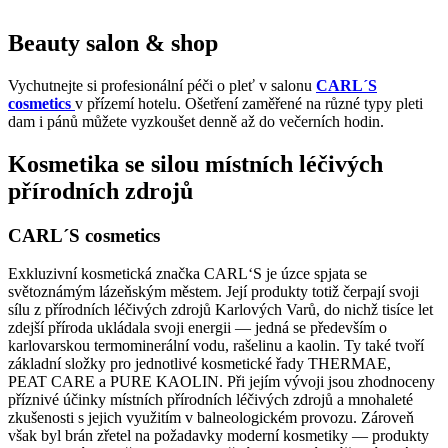
Beauty salon & shop
Vychutnejte si profesionální péči o pleť v salonu
CARL´S
cosmetics
v přízemí hotelu. Ošetření zaměřené na různé typy pleti
dam i pánů můžete vyzkoušet denně až do večerních hodin.
Kosmetika se silou místních léčivých
přírodních zdrojů
CARL´S cosmetics
Exkluzivní kosmetická značka CARL‘S je úzce spjata se
světoznámým lázeňským městem. Její produkty totiž čerpají svoji
sílu z přírodních léčivých zdrojů Karlových Varů, do nichž tisíce let
zdejší příroda ukládala svoji energii — jedná se především o
karlovarskou termominerální vodu, rašelinu a kaolin. Ty také tvoří
základní složky pro jednotlivé kosmetické řady THERMAE,
PEAT CARE a PURE KAOLIN. Při jejím vývoji jsou zhodnoceny
příznivé účinky místních přírodních léčivých zdrojů a mnohaleté
zkušenosti s jejich využitím v balneologickém provozu. Zároveň
však byl brán zřetel na požadavky moderní kosmetiky — produkty