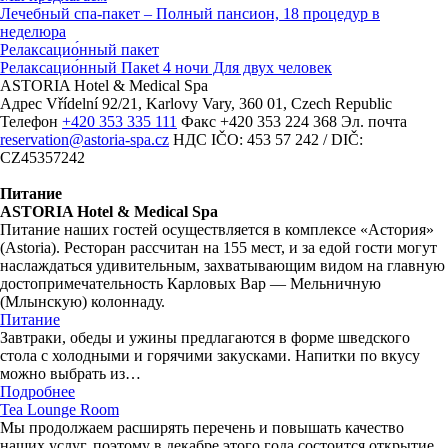
Лечебный спа-пакет – Полный пансион, 18 процедур в
неделюpa
Релаксацио́нный пакет
Релаксацио́нный Пакеt 4 ночи Для двух человек
ASTORIA Hotel & Medical Spa
Адрес
Vřídelní 92/21, Karlovy Vary, 360 01, Czech Republic
Телефон
+420 353 335 111
Факс
+420 353 224 368
Эл. почта
reservation@astoria-spa.cz
НДС
IČO: 453 57 242 / DIČ:
CZ45357242
Питание
ASTORIA Hotel & Medical Spa
Питание наших гостей осуществляется в комплексе «Астория»
(Astoria). Ресторан рассчитан на 155 мест, и за едой гости могут
наслаждаться удивительным, захватывающим видом на главную
достопримечательность Карловых Вар — Мельничную
(Млынскую) колоннаду.
Питание
Завтраки, обеды и ужины предлагаются в форме шведского
стола с холодными и горячими закусками. Напитки по вкусу
можно выбрать из…
Подробнее
Tea Lounge Room
Мы продолжаем расширять перечень и повышать качество
наших услуг, поэтому в декабре этого года состоится открытие