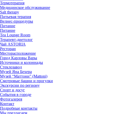
Термотерапия
Медицинское обслуживание
Salt therapy
Питьевая терапия
Велнес-процедуры
Питание
Питание
Tea Lounge Room
Терапевт-диетолог
Чай ASTORIA
Ресторан
Месторасположение
Город Карловы Вары
Источники и колоннады
Стеклозавод
Музей Яна Бехера
Музей “Маттони” (Mattoni)
Смотровые башни и прогулки
Экскурсии по региону
Спорт и досуг
События в городе
Фотогалерея
Контакт
Подробные контакты
Мы предлагаем