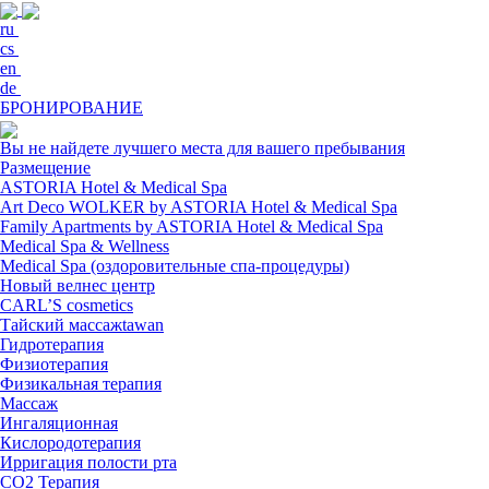
ru
cs
en
de
БРОНИРОВАНИЕ
Вы не найдете лучшего места для вашего пребывания
Размещение
ASTORIA Hotel & Medical Spa
Art Deco WOLKER by ASTORIA Hotel & Medical Spa
Family Apartments by ASTORIA Hotel & Medical Spa
Medical Spa & Wellness
Medical Spa (оздоровительные спа-процедуры)
Новый велнес центр
CARL’S cosmetics
Тайский массажtawan
Гидротерапия
Физиотерапия
Физикальная терапия
Массаж
Ингаляционная
Кислородотерапия
Ирригация полости рта
CO2 Терапия