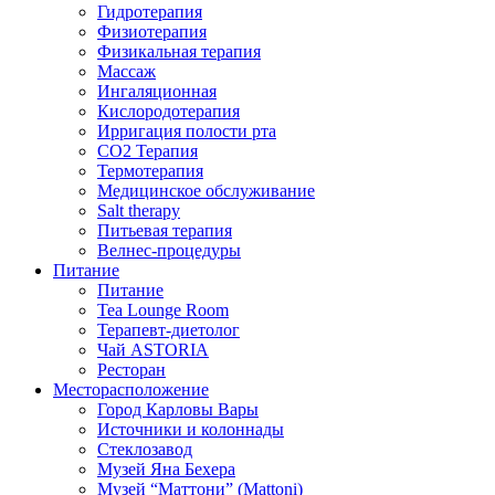
Гидротерапия
Физиотерапия
Физикальная терапия
Массаж
Ингаляционная
Кислородотерапия
Ирригация полости рта
CO2 Терапия
Термотерапия
Медицинское обслуживание
Salt therapy
Питьевая терапия
Велнес-процедуры
Питание
Питание
Tea Lounge Room
Терапевт-диетолог
Чай ASTORIA
Ресторан
Месторасположение
Город Карловы Вары
Источники и колоннады
Стеклозавод
Музей Яна Бехера
Музей “Маттони” (Mattoni)