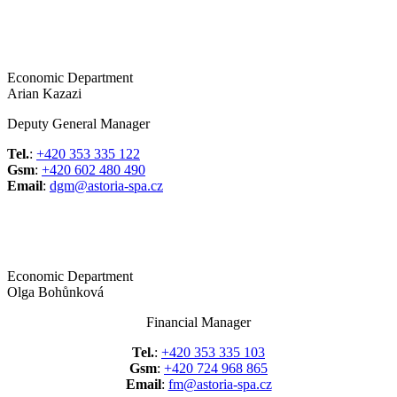
Economic Department
Arian Kazazi
Deputy General Manager
Tel.
:
+420 353 335 122
Gsm
:
+420 602 480 490
Email
:
dgm@astoria-spa.cz
Economic Department
Olga Bohůnková
Financial Manager
Tel.
:
+420 353 335 103
Gsm
:
+420 724 968 865
Email
:
fm@astoria-spa.cz