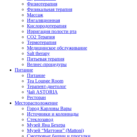
Физиотерапия
Физикальная терапия
Массаж
Ингаляционная
Кислородотерапия
Ирригация полости рта
CO2 Терапия
Термотерапия
Медицинское обслуживание
Salt therapy
Питьевая терапия
Велнес-процедуры
Питание
Питание
Tea Lounge Room
Терапевт-диетолог
Чай ASTORIA
Ресторан
Месторасположение
Город Карловы Вары
Источники и колоннады
Стеклозавод
Музей Яна Бехера
Музей “Маттони” (Mattoni)
Смотровые башни и прогулки