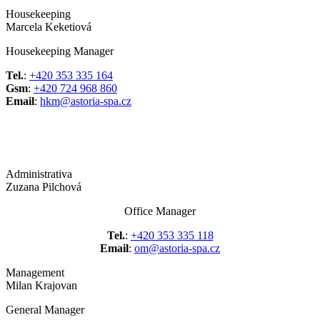
Housekeeping
Marcela Keketiová
Housekeeping Manager
Tel.
:
+420 353 335 164
Gsm
:
+420 724 968 860
Email
:
hkm@astoria-spa.cz
Administrativa
Zuzana Pilchová
Office Manager
Tel.
:
+420 353 335 118
Email
:
om@astoria-spa.cz
Management
Milan Krajovan
General Manager