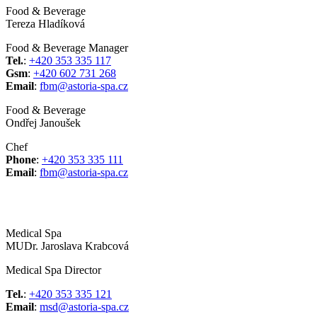
Food & Beverage
Tereza Hladíková
Food & Beverage Manager
Tel.
:
+420 353 335 117
Gsm
:
+420 602 731 268
Email
:
fbm@astoria-spa.cz
Food & Beverage
Ondřej Janoušek
Chef
Phone
:
+420 353 335 111
Email
:
fbm@astoria-spa.cz
Medical Spa
MUDr. Jaroslava Krabcová
Medical Spa Director
Tel.
:
+420 353 335 121
Email
:
msd@astoria-spa.cz