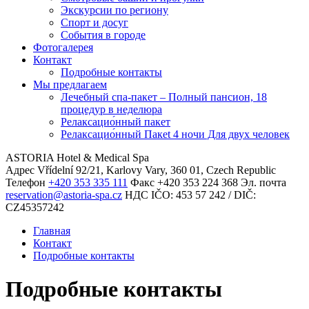
Экскурсии по региону
Спорт и досуг
События в городе
Фотогалерея
Контакт
Подробные контакты
Мы предлагаем
Лечебный спа-пакет – Полный пансион, 18
процедур в неделюpa
Релаксацио́нный пакет
Релаксацио́нный Пакеt 4 ночи Для двух человек
ASTORIA Hotel & Medical Spa
Адрес
Vřídelní 92/21, Karlovy Vary, 360 01, Czech Republic
Телефон
+420 353 335 111
Факс
+420 353 224 368
Эл. почта
reservation@astoria-spa.cz
НДС
IČO: 453 57 242 / DIČ:
CZ45357242
Главная
Контакт
Подробные контакты
Подробные контакты