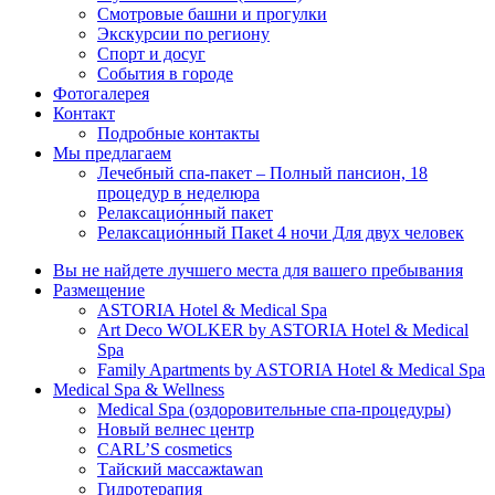
Смотровые башни и прогулки
Экскурсии по региону
Спорт и досуг
События в городе
Фотогалерея
Контакт
Подробные контакты
Мы предлагаем
Лечебный спа-пакет – Полный пансион, 18
процедур в неделюpa
Релаксацио́нный пакет
Релаксацио́нный Пакеt 4 ночи Для двух человек
Вы не найдете лучшего места для вашего пребывания
Размещение
ASTORIA Hotel & Medical Spa
Art Deco WOLKER by ASTORIA Hotel & Medical
Spa
Family Apartments by ASTORIA Hotel & Medical Spa
Medical Spa & Wellness
Medical Spa (оздоровительные спа-процедуры)
Новый велнес центр
CARL’S cosmetics
Тайский массажtawan
Гидротерапия